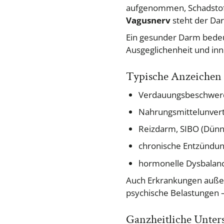
aufgenommen, Schadstof
Vagusnerv
steht der Da
Ein gesunder Darm bedeu
Ausgeglichenheit und inne
Typische Anzeichen 
Verdauungsbeschwerde
Nahrungsmittelunvert
Reizdarm, SIBO (Dünn
chronische Entzündu
hormonelle Dysbalanc
Auch Erkrankungen außer
psychische Belastungen 
Ganzheitliche Unter