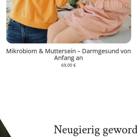
Mikrobiom & Muttersein – Darmgesund von
Anfang an
Normaler
69,00 €
Preis
Grundpreis
/
pro
Neugierig gewor