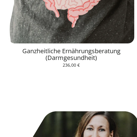
Ganzheitliche Ernährungsberatung
(Darmgesundheit)
Normaler
236,00 €
Preis
Grundpreis
/
pro