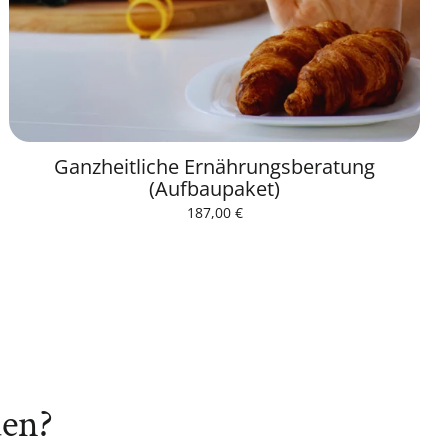
Ganzheitliche Ernährungsberatung
(Aufbaupaket)
Normaler
187,00 €
Preis
Grundpreis
/
pro
den?