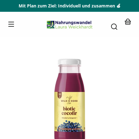
Direkt
Mit Plan zum Ziel: Individuell und zusammen 🍏
zum
Inhalt
Nahrungswandel
Dein
Waren
Zu
tinformationen
springen