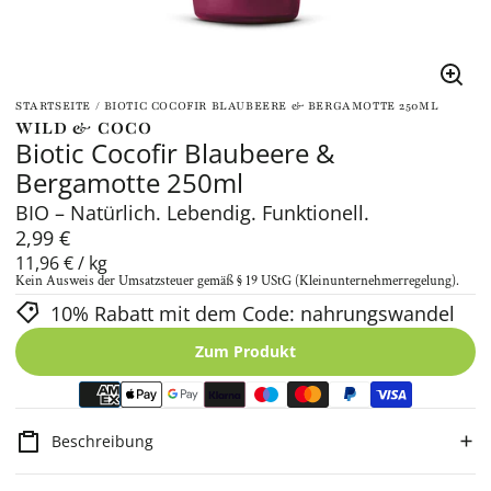
Bild
vergr
STARTSEITE
BIOTIC COCOFIR BLAUBEERE & BERGAMOTTE 250ML
WILD & COCO
Biotic Cocofir Blaubeere &
Bergamotte 250ml
BIO – Natürlich. Lebendig. Funktionell.
Normaler
2,99 €
Preis
Grundpreis
pro
11,96 €
/
kg
Kein Ausweis der Umsatzsteuer gemäß § 19 UStG (Kleinunternehmerregelung).
10% Rabatt mit dem Code: nahrungswandel
Zum Produkt
Beschreibung